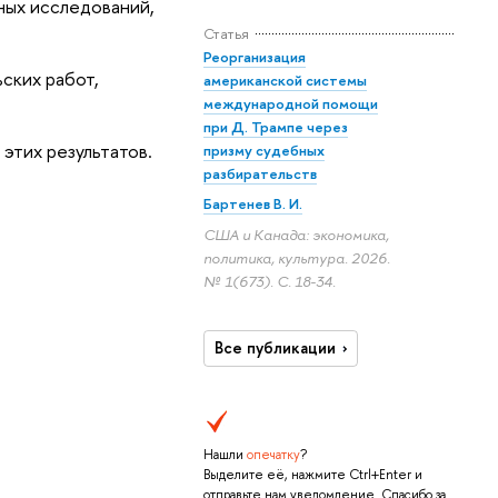
ных исследований,
Статья
Реорганизация
ских работ,
американской системы
международной помощи
при Д. Трампе через
этих результатов.
призму судебных
разбирательств
Бартенев В. И.
США и Канада: экономика,
политика, культура. 2026.
№ 1(673).
С. 18-34.
Все публикации
Нашли
опечатку
?
Выделите её, нажмите Ctrl+Enter и
отправьте нам уведомление. Спасибо за