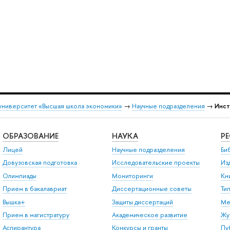
университет «Высшая школа экономики»
→
Научные подразделения
→
Инст
ОБРАЗОВАНИЕ
НАУКА
Р
Лицей
Научные подразделения
Би
Довузовская подготовка
Исследовательские проекты
Из
Олимпиады
Мониторинги
Кн
Прием в бакалавриат
Диссертационные советы
Ти
Вышка+
Защиты диссертаций
Ме
Прием в магистратуру
Академическое развитие
Жу
Аспирантура
Конкурсы и гранты
Пу