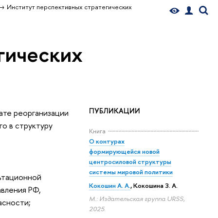
Институт перспективных стратегических
гических
ПУБЛИКАЦИИ
ате реорганизации
о в структуру
Книга
О контурах
формирующейся новой
центросиловой структуры
системы мировой политики
ьтационной
Кокошин А. А.
, Кокошина З. А.
авления РФ,
М.: Издательская группа URSS,
асности;
2025.