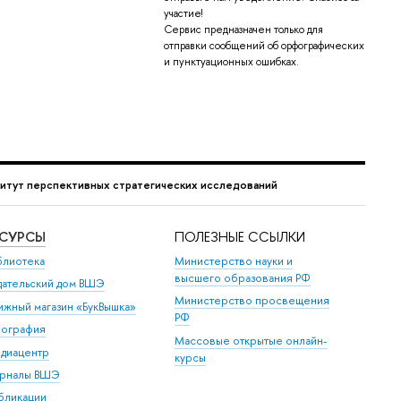
участие!
Сервис предназначен только для
отправки сообщений об орфографических
и пунктуационных ошибках.
итут перспективных стратегических исследований
ЕСУРСЫ
ПОЛЕЗНЫЕ ССЫЛКИ
блиотека
Министерство науки и
высшего образования РФ
дательский дом ВШЭ
Министерство просвещения
ижный магазин «БукВышка»
РФ
пография
Массовые открытые онлайн-
диацентр
курсы
рналы ВШЭ
бликации